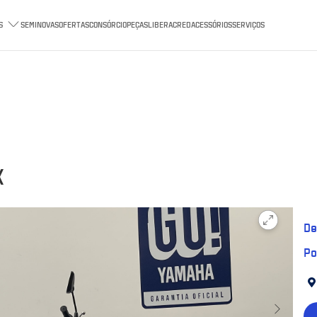
S
SEMINOVAS
OFERTAS
CONSÓRCIO
PEÇAS
LIBERACRED
ACESSÓRIOS
SERVIÇOS
X
De
Po