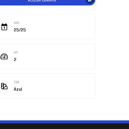
ANO
25/25
KM
2
COR
Azul