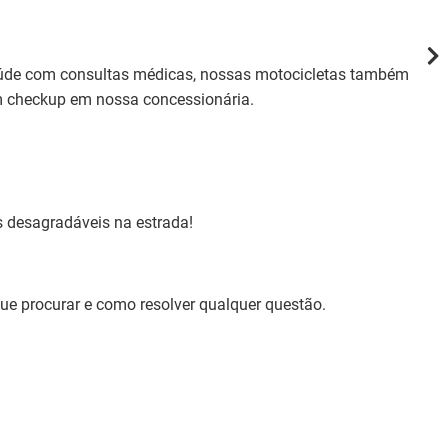
REV
aúde com consultas médicas, nossas motocicletas também
Gar
um checkup em nossa concessionária.
Você
a di
Por
 desagradáveis na estrada!
1. T
◦ C
sua
 procurar e como resolver qualquer questão.
2. 
◦ S
3. 