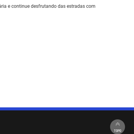
◦ Sa
ria e continue desfrutando das estradas com
mot
4. 
◦ A
mais
Não
TOPO