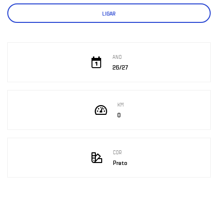
LIGAR
ANO
26/27
KM
0
COR
Preto